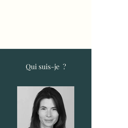
Marine Besnard-
Fessler
Psychologue
Qui suis-je ?