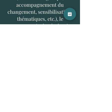
accompagnement du
changement, sensibilisations
thématiques, etc.), le
recrutement via des évaluations
psychologiques et
l'accompagnement individuel
ponctuel ou au long cours.
Depuis 2022, c'est avec
bienveillance, curiosité et
sincérité que je me consacre à
l'accompagnement individuel
(thérapie EMDR Europe).